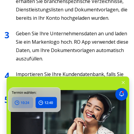
erhalten Sie branchenspezifische Verzeichnisse,
Dienstleistungslisten und Dokumentvorlagen, die
bereits in Ihr Konto hochgeladen wurden.
Geben Sie Ihre Unternehmensdaten an und laden
Sie ein Markenlogo hoch. RO App verwendet diese
Daten, um Ihre Dokumentvorlagen automatisch
auszufüllen.
Importieren Sie Ihre Kundendatenbank, falls Sie
bereits eine haben.
Laden Sie Ihre Mitarbeiter zu RO App ein und
richten Sie deren Profile ein. Bitten Sie sie
anschließend, nach der Registrierung in der
Webversion die RO App-App zu installieren.