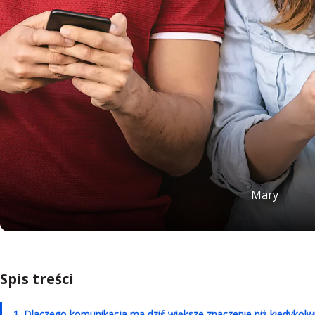
Mary
Spis treści
1. Dlaczego komunikacja ma dziś większe znaczenie niż kiedykolw