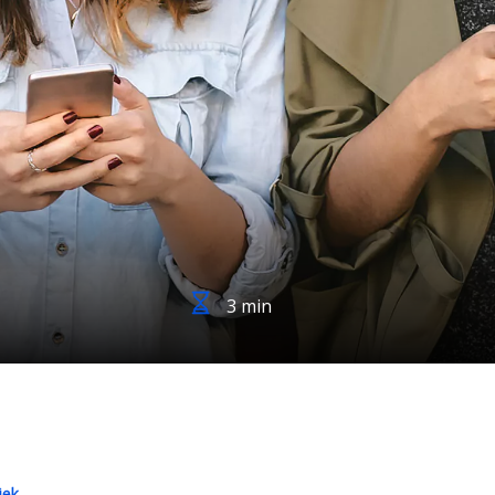
3 min
iek