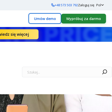
+48 573 503 792
Zaloguj się
Pol
Umów demo
Wypróbuj za darmo
iedz się więcej