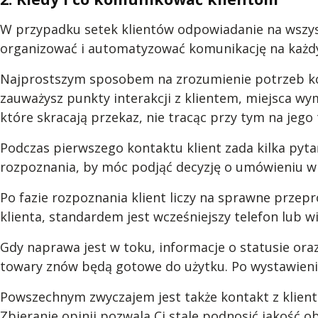
W przypadku setek klientów odpowiadanie na wszyst
organizować i automatyzować komunikację na każdym 
Najprostszym sposobem na zrozumienie potrzeb ko
zauważysz punkty interakcji z klientem, miejsca w
które skracają przekaz, nie tracąc przy tym na jego 
Podczas pierwszego kontaktu klient zada kilka pyta
rozpoznania, by móc podjąć decyzję o umówieniu w
Po fazie rozpoznania klient liczy na sprawne przep
klienta, standardem jest wcześniejszy telefon lub
Gdy naprawa jest w toku, informacje o statusie or
towary znów będą gotowe do użytku. Po wystawieniu
Powszechnym zwyczajem jest także kontakt z klient
Zbieranie opinii pozwala Ci stale podnosić jakość ob