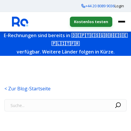
+44 20 8089 9036
Login
Kostenlos testen
E-Rechnungen sind bereits in
🇩🇪
🇵🇹
🇪🇸
🇬🇧
🇧🇪
🇸🇪
🇵🇱
🇮🇹
🇫🇷
verfügbar. Weitere Länder folgen in Kürze.
< Zur Blog-Startseite