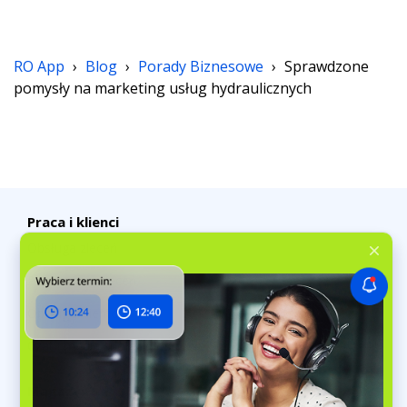
RO App
›
Blog
›
Porady Biznesowe
›
Sprawdzone
pomysły na marketing usług hydraulicznych
Praca i klienci
Obsługa zleceń
Planowanie zleceń
Obsługa klientów
Czat i media społecznościowe
Magazyn