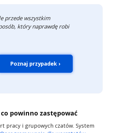
ale przede wszystkim
posób, który naprawdę robi
Poznaj przypadek ›
 co powinno zastępować
rt pracy i grupowych czatów. System