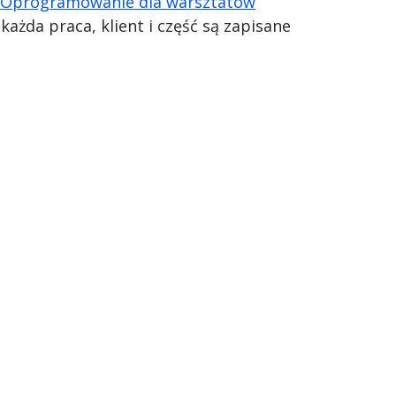
Oprogramowanie dla warsztatów
żda praca, klient i część są zapisane