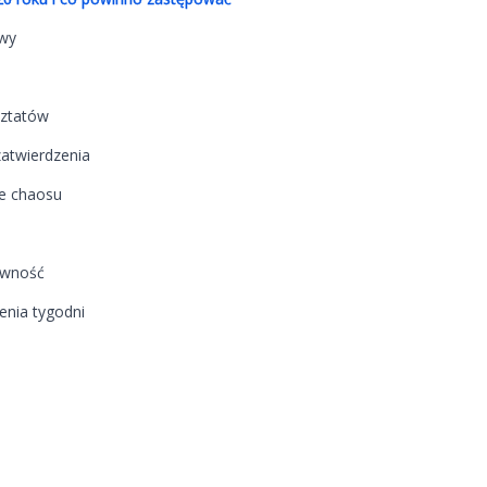
owy
sztatów
zatwierdzenia
ie chaosu
towność
enia tygodni