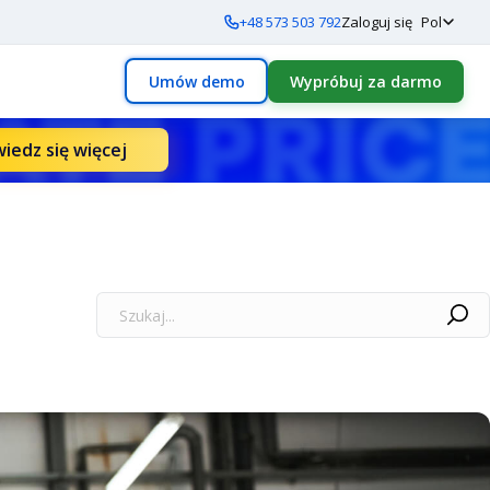
+48 573 503 792
Zaloguj się
Pol
Umów demo
Wypróbuj za darmo
iedz się więcej