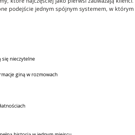
my, które najczęściej jako pierwsi zauważają klienci.
ne podejście jednym spójnym systemem, w którym ka
 się nieczytelne
ormacje giną w rozmowach
łatnościach
 pełną historią w jednym miejscu