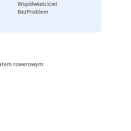
Współwłaściciel
BezProblem
ztatem rowerowym: