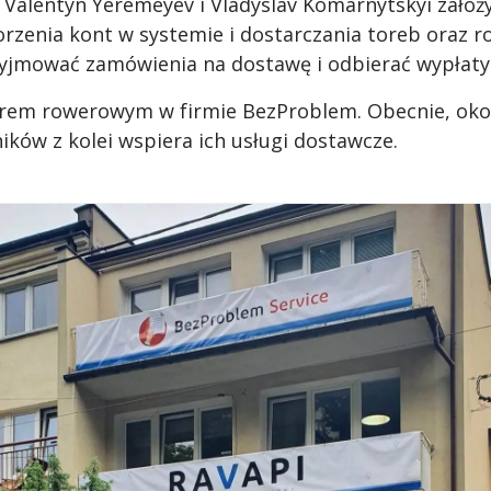
 Valentyn Yeremeyev i Vladyslav Komarnytskyi założ
enia kont w systemie i dostarczania toreb oraz r
zyjmować zamówienia na dostawę i odbierać wypłaty
ierem rowerowym w firmie BezProblem. Obecnie, oko
ików z kolei wspiera ich usługi dostawcze.