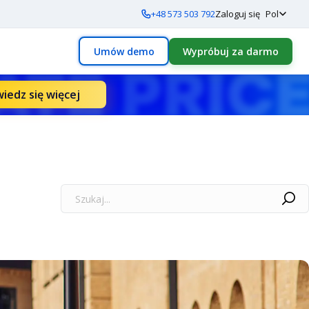
+48 573 503 792
Zaloguj się
Pol
Umów demo
Wypróbuj za darmo
iedz się więcej