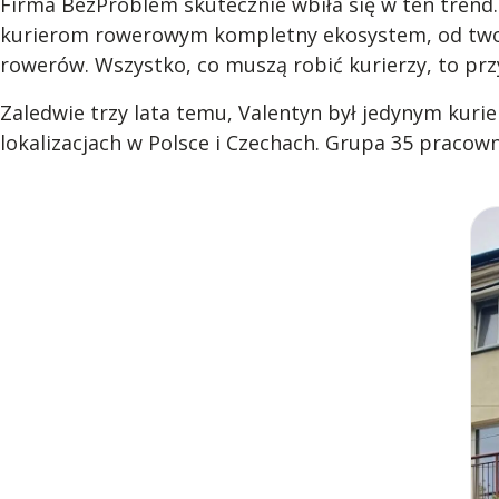
Firma BezProblem skutecznie wbiła się w ten trend.
kurierom rowerowym kompletny ekosystem, od tworz
rowerów. Wszystko, co muszą robić kurierzy, to pr
Zaledwie trzy lata temu, Valentyn był jedynym kur
lokalizacjach w Polsce i Czechach. Grupa 35 pracown