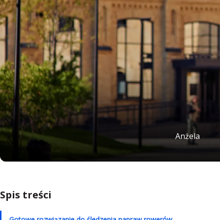
Anżela
Spis treści
Gotowe rozwiązanie do śledzenia napraw rowerów