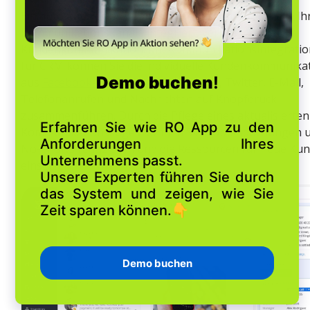
Ein automatisiertes Kommunikationssystem, das alle Ih
Kommunikationskanäle integriert, verbessert die
Kundenkommunikation. Mit Kommunikationsintegrati
für CRM können Sie die individuelle Kundenkommunika
aus
Facebook-Nachrichten
,
Instagram
, Twitter, E-Mail,
Telefonanrufen und Nachrichten auf Knopfdruck
zusammenführen. Durch die Pflege eines aktualisierten
Kommunikationszuges können Sie Doppelbuchungen 
No-Shows reduzieren und die Ressourcen für neue Ku
einsetzen.