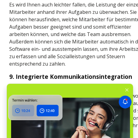
Es wird Ihnen auch leichter fallen, die Leistung der einz
Mitarbeiter anhand ihrer Aufgaben zu überwachen. Sie
können herausfinden, welche Mitarbeiter für bestimmt
Aufgaben besser geeignet sind und somit effizienter
arbeiten können, und welche das Team ausbremsen.
Außerdem können sich die Mitarbeiter automatisch in 
Software ein- und ausstempeln lassen, um ihre Arbeits
zu erfassen und alle Sozialleistungen und Steuern
entsprechend zu zahlen.
9. Integrierte Kommunikationsintegration
Visitenkarten sind mit der zunehmenden Zahl von
Kommunikationsplattformen immer unhandlicher gewo
Wenn Sie glauben, dass es eine Herausforderung ist, a
allen Kommunikationsplattformen präsent zu sein und s
eine Visitenkarte zu quetschen, dann stellen Sie sich vor
sich Ihr Verstand fühlt, wenn Sie versuchen, sich alle Ih
Kunden zu merken.