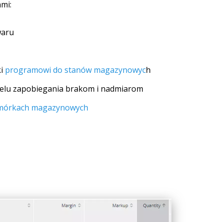
mi:
waru
ki
programowi do stanów magazynowyc
h
elu zapobiegania brakom i nadmiarom
mórkach magazynowych