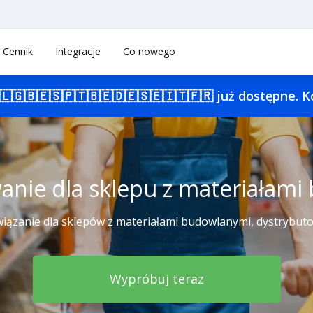
Cennik
Integracje
Co nowego
🇱
🇬🇧
🇪🇸
🇵🇹
🇧🇪
🇩🇪
🇸🇪
🇮🇹
🇫🇷
już dostępne. K
nie dla sklepu z materiałami
ązanie dla sklepów z materiałami budowlanymi, dystrybut
Wypróbuj teraz