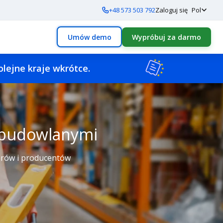
+48 573 503 792
Zaloguj się
Pol
Umów demo
Wypróbuj za darmo
olejne kraje wkrótce.
 budowlanymi
orów i producentów