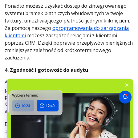
Ponadto możesz uzyskać dostęp do zintegrowanego
systemu bramek płatniczych wbudowanych w twoje
faktury, umożliwiającego płatności jednym kliknięciem.
Za pomocą naszego
oprogramowania do zarządzania
klientami
możesz zarządzać relacjami z klientami
poprzez CRM. Dzięki poprawie przepływów pieniężnych
zmniejszysz zależność od krótkoterminowego
zadłużenia.
4. Zgodność i gotowość do audytu
Automatyzacja fakturowania zapewnia, że twoje
przedsiębiorstwo przestrzega wymogów audytowych i
przepisów podatkowych poprzez standaryzowane i
śledzalne zapisy. Korzystając z
CRM dla małych firm
RO
App, możesz uprościć codzienne operacje twojej firmy.
Dla przykładu możesz zastosować funkcję
automatyzacji podatku, która automatycznie oblicza