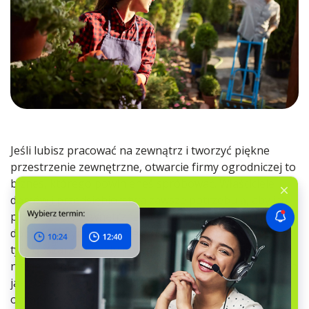
Jeśli lubisz pracować na zewnątrz i tworzyć piękne
przestrzenie zewnętrzne, otwarcie firmy ogrodniczej to
biznes, którego powinieneś spróbować. Właściciele
domów i przedsiębiorstwa zawsze potrzebują, aby ich
przestrzenie zewnętrzne wyglądały atrakcyjnie i były
dobrze utrzymane — nie musisz martwić się o popyt w
tym obszarze. Koszty początkowe? Są stosunkowo
niskie, ponieważ głównie potrzebujesz sprzętu, takiego
jak kosiarki, podkaszarki, narzędzia ręczne i
oprogramowanie do zarządzania firmą ogrodniczą.