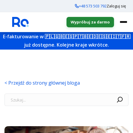
+48 573 503 792
Zaloguj się
Wypróbuj za darmo
E-fakturowanie w
🇵🇱
🇬🇧
🇪🇸
🇵🇹
🇧🇪
🇩🇪
🇸🇪
🇮🇹
🇫🇷
już dostępne. Kolejne kraje wkrótce.
< Przejdź do strony głównej bloga