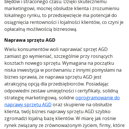
błędów i straconego czasu. Dzięki skutecznemu
marketingowi, mocnej obsłudze klienta i zrozumieniu
lokalnego rynku, to przedsięwzięcie ma potencjał do
osiągnięcia rentowności i lojalności klientów, co czyni je
opłacalną możliwością biznesową.
Naprawa sprzętu AGD
Wielu konsumentów woli naprawiać sprzęt AGD
zamiast go wymieniać, szczególnie przy rosnących
kosztach nowego sprzętu. Wymagana na początku
niska inwestycja w porównaniu z innymi pomysłami na
biznes sprawia, że naprawa sprzętu AGD jest
atrakcyjną opcją dla przedsiębiorców. Posiadając
odpowiedni zestaw umiejętności i certyfikaty, solidną
strategię marketingową, solidne
oprogramowanie do
naprawy sprzętu AGD
oraz skupienie na obsłudze
klienta, twój biznes naprawy sprzętu AGD szybko
zgromadzi lojalną bazę klientów. W miarę jak rośnie
rynek związany ze zrównoważonym życiem, firmy, które