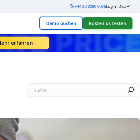
+44 20 8089 9036
Login
Deu
Demo buchen
Kostenlos testen
ehr erfahren