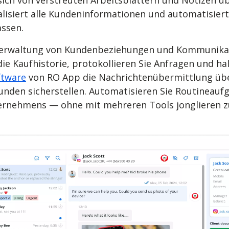
e sich von verstreuten Arbeitsblättern und Notize
alisiert alle Kundeninformationen und automatisiert
assen.
e Verwaltung von Kundenbeziehungen und Kommunikat
ie Kaufhistorie, protokollieren Sie Anfragen und hal
ftware
von RO App die Nachrichtenübermittlung übe
unden sicherstellen. Automatisieren Sie Routineauf
ternehmens — ohne mit mehreren Tools jonglieren 