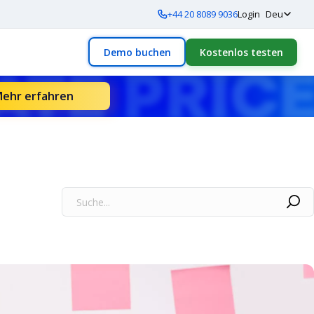
+44 20 8089 9036
Login
Deu
Demo buchen
Kostenlos testen
ehr erfahren